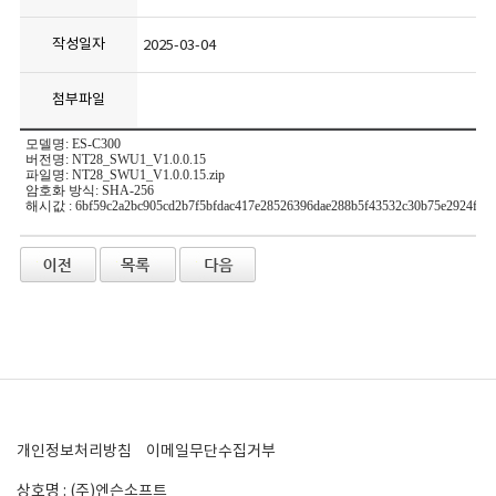
작성일자
2025-03-04
첨부파일
모델명: ES-C300
버전명: NT28_SWU1_V1.0.0.15
파일명: NT28_SWU1_V1.0.0.15.zip
암호화 방식: SHA-256
해시값 : 6bf59c2a2bc905cd2b7f5bfdac417e28526396dae288b5f43532c30b75e2924f
개인정보처리방침
이메일무단수집거부
상호명 : (주)엔슨소프트