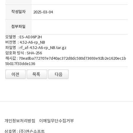
작성일자
2025-03-04
첨부파일
모델명 : ES-AD36P2H
버전명 : 4.52-A6-rp_NB
파일명 : rf_af-4.52-A6-rp_NB.tar.gz
암호화 방식 : SHA-256
해시값 : 70ea8ba772707e7d40ac372d8dc580d73693e92b2e1620ec1b
5b017f33dde136
개인정보처리방침
이메일무단수집거부
상호명 : (주)엔슨소프트